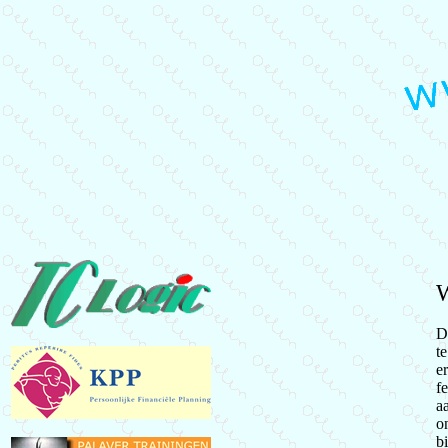
W
D
t
e
f
a
o
b