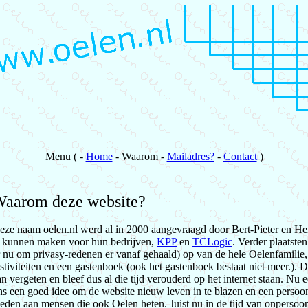
Menu ( -
Home
- Waarom -
Mailadres?
-
Contact
)
aarom deze website?
eze naam oelen.nl werd al in 2000 aangevraagd door Bert-Pieter en He
e kunnen maken voor hun bedrijven,
KPP
en
TCLogic
. Verder plaatste
r nu om privasy-redenen er vanaf gehaald) op van de hele Oelenfamilie,
estiviteiten en een gastenboek (ook het gastenboek bestaat niet meer.).
an vergeten en bleef dus al die tijd verouderd op het internet staan. Nu ee
ns een goed idee om de website nieuw leven in te blazen en een persoon
ieden aan mensen die ook Oelen heten. Juist nu in de tijd van onperso