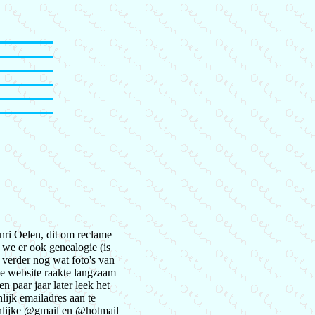
nri Oelen, dit om reclame
n we er ook genealogie (is
 verder nog wat foto's van
 De website raakte langzaam
n paar jaar later leek het
lijk emailadres aan te
onlijke @gmail en @hotmail