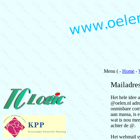
Menu ( -
Home
-
Mailadre
Het hele idee 
@oelen.nl adre
onmisbare comm
aan massa, is 
wat is nou mee
achter de @.
Het webmail sy